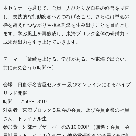
本セミナーを通じて、会員一人ひとりが自身の経営を見直
し、実践的な行動変容へとつなげること、さらには単会の
枠を超えたつながりや相互刺激を生み出すことを目的とし
ます。学ぶ風土を再醸成し、東海ブロック全体の研鑽力・
成果創出力を引き上げていきます。
テーマ：【業績を上げる、学びがある。〜東海で出会い、
共に高め合う５時間〜】
会場：日創研名古屋センター 及びオンラインによるハイブ
リッド開催
時間：12:50〜18:10
対象者：東海ブロック８単会の会員、及び会員企業の社員
さん、トライアル生
参加費：外部オブザーバーのみ10,000円（無料：会員・会
員社員・トライアル入会生・ 他経営研究会の会員とその社